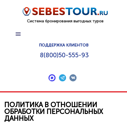
Система бронирования выгодных туров
ПОИСК ТУРА
ПОДДЕРЖКА КЛИЕНТОВ
ГОРЯЩИЕ ТУРЫ
8(800)50-555-93
КАК КУПИТЬ ТУР
КОНТАКТЫ
ДОП. УСЛУГИ
ПОДАРОЧНЫЙ СЕРТИФИКАТ
ПОЛИТИКА В ОТНОШЕНИИ
ОБРАБОТКИ ПЕРСОНАЛЬНЫХ
СТРАНЫ
ДАННЫХ
ОТЗЫВЫ