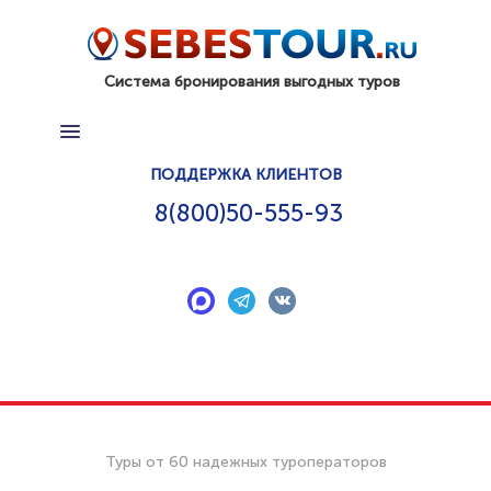
Система бронирования выгодных туров
ПОИСК ТУРА
ПОДДЕРЖКА КЛИЕНТОВ
ГОРЯЩИЕ ТУРЫ
8(800)50-555-93
КАК КУПИТЬ ТУР
КОНТАКТЫ
ДОП. УСЛУГИ
ПОДАРОЧНЫЙ СЕРТИФИКАТ
СТРАНЫ
Туры от 60 надежных туроператоров
ОТЗЫВЫ