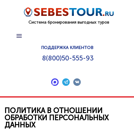
Система бронирования выгодных туров
ПОИСК ТУРА
ПОДДЕРЖКА КЛИЕНТОВ
ГОРЯЩИЕ ТУРЫ
8(800)50-555-93
КАК КУПИТЬ ТУР
КОНТАКТЫ
ДОП. УСЛУГИ
ПОДАРОЧНЫЙ СЕРТИФИКАТ
ПОЛИТИКА В ОТНОШЕНИИ
ОБРАБОТКИ ПЕРСОНАЛЬНЫХ
СТРАНЫ
ДАННЫХ
ОТЗЫВЫ